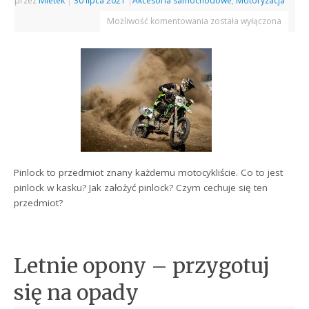
przez
Mietek
|
30 lipca 2021
|
Akcesoria samochodowe
,
Motoryzacja
Możliwość komentowania
została wyłączona
Pinlock to przedmiot znany każdemu motocykliście. Co to jest
pinlock w kasku? Jak założyć pinlock? Czym cechuje się ten
przedmiot?
Letnie opony – przygotuj
się na opady