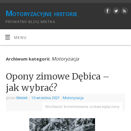
Motoryzacyjne historie
PRYWATNY BLOG MIETKA
MENU
Motoryzacja
Archiwum kategorii:
Opony zimowe Dębica –
jak wybrać?
przez
Mietek
|
10 września 2021
|
Motoryzacja
Możliwość komentowania
została wyłączona