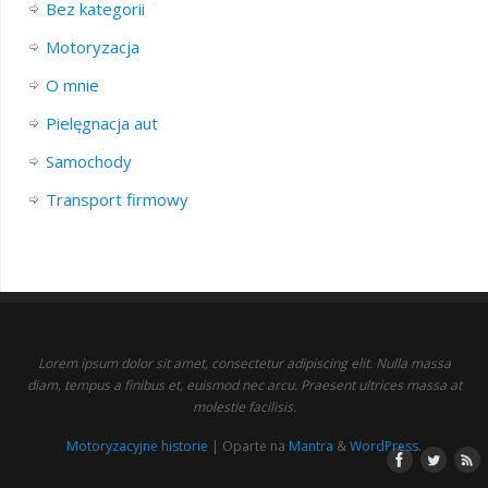
Bez kategorii
Motoryzacja
O mnie
Pielęgnacja aut
Samochody
Transport firmowy
Lorem ipsum dolor sit amet, consectetur adipiscing elit. Nulla massa
diam, tempus a finibus et, euismod nec arcu. Praesent ultrices massa at
molestie facilisis.
Motoryzacyjne historie
| Oparte na
Mantra
&
WordPress.