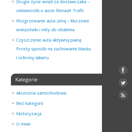
Drugie życie wnętrza dostawczaka –
ciekawostki o aucie Renault Trafic
Rozgrzewanie auta zimą – kluczowe
wskazówki i mity do obalenia
Czyszczenie auta aktywną pianą:
Prosty sposób na zachowanie blasku
i ochrony lakieru.
Kategorie
Akcesoria samochodowe
Bez kategorii
Motoryzacja
O mnie