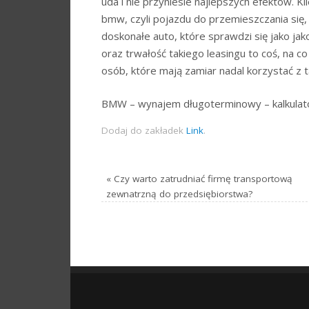
uda i nie przyniesie najlepszych efektów. Kl
bmw, czyli pojazdu do przemieszczania się,
doskonałe auto, które sprawdzi się jako jak
oraz trwałość takiego leasingu to coś, na co
osób, które mają zamiar nadal korzystać z 
BMW – wynajem długoterminowy – kalkulat
Dodaj do zakładek
Link
.
«
Czy warto zatrudniać firmę transportową
zewnatrzną do przedsiębiorstwa?