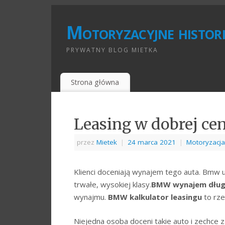
Motoryzacyjne histori
PRYWATNY BLOG MIETKA
Strona główna
Leasing w dobrej cen
przez
Mietek
|
24 marca 2021
|
Motoryzacja
Klienci doceniają wynajem tego auta. Bmw 
trwałe, wysokiej klasy.
BMW wynajem dług
wynajmu.
BMW kalkulator leasingu
to rz
Niejedna osoba doceni takie auto i zechce 