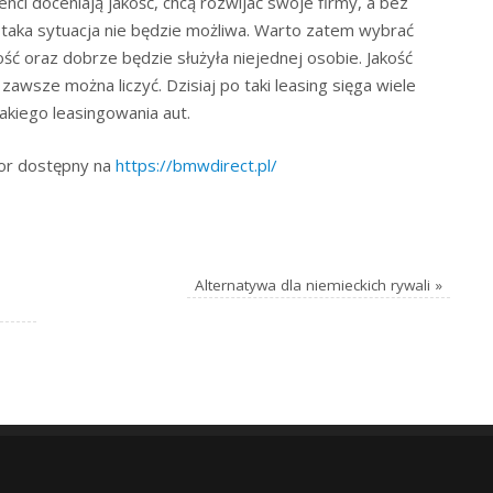
ienci doceniają jakość, chcą rozwijać swoje firmy, a bez
 taka sytuacja nie będzie możliwa. Warto zatem wybrać
ość oraz dobrze będzie służyła niejednej osobie. Jakość
 zawsze można liczyć. Dzisiaj po taki leasing sięga wiele
takiego leasingowania aut.
or dostępny na
https://bmwdirect.pl/
Alternatywa dla niemieckich rywali
»