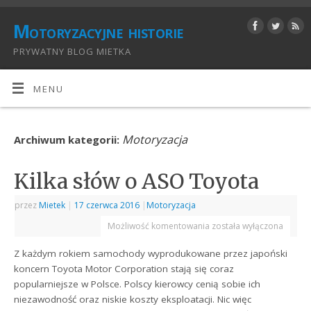
Motoryzacyjne historie
PRYWATNY BLOG MIETKA
MENU
Motoryzacja
Archiwum kategorii:
Kilka słów o ASO Toyota
przez
Mietek
|
17 czerwca 2016
|
Motoryzacja
Możliwość komentowania
została wyłączona
Z każdym rokiem samochody wyprodukowane przez japoński
koncern Toyota Motor Corporation stają się coraz
popularniejsze w Polsce. Polscy kierowcy cenią sobie ich
niezawodność oraz niskie koszty eksploatacji. Nic więc