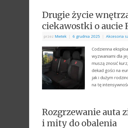
Drugie życie wnętrz
ciekawostki o aucie 
przez
Mietek
|
6 grudnia 2025
|
Akcesoria 
Codzienna eksplo
wyzwaniami dla je
muszą znosić kurz,
dekad gości na eu
jak i dużym rodzi
na tę intensywno
Rozgrzewanie auta 
i mity do obalenia