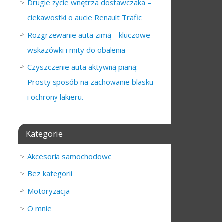
Drugie życie wnętrza dostawczaka –
ciekawostki o aucie Renault Trafic
Rozgrzewanie auta zimą – kluczowe
wskazówki i mity do obalenia
Czyszczenie auta aktywną pianą:
Prosty sposób na zachowanie blasku
i ochrony lakieru.
Kategorie
Akcesoria samochodowe
Bez kategorii
Motoryzacja
O mnie