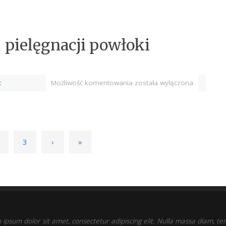
 pielęgnacji powłoki
t
Możliwość komentowania
została wyłączona
3
›
»
ipsum dolor sit amet, consectetur adipiscing elit. Nulla massa diam, t