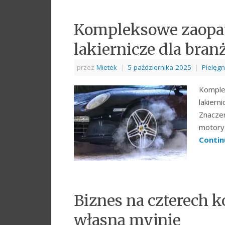
Kompleksowe zaopat
lakiernicze dla bra
przez
Mietek
|
5 października 2025
|
Pielęgn
Komplek
lakierni
Znaczen
motory
Contin
Biznes na czterech k
własną myjnię