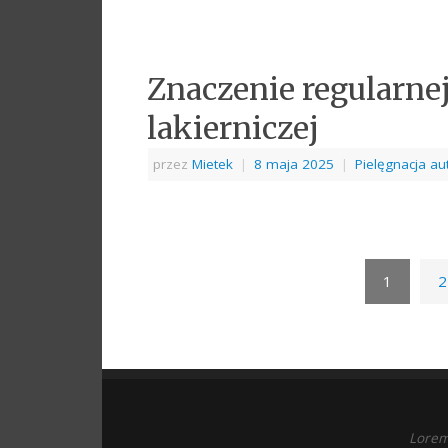
Znaczenie regularnej
lakierniczej
przez
Mietek
|
8 maja 2025
|
Pielęgnacja au
1
2
Lorem 