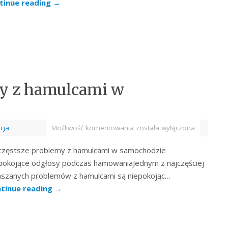
tinue reading
→
my z hamulcami w
cja
Możliwość komentowania
została wyłączona
częstsze problemy z hamulcami w samochodzie
pokojące odgłosy podczas hamowaniaJednym z najczęściej
aszanych problemów z hamulcami są niepokojąc…
tinue reading
→