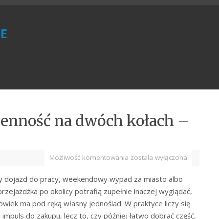
e
ienność na dwóch kołach –
Możliwość komentowania
została wyłączona
y dojazd do pracy, weekendowy wypad za miasto albo
przejażdżka po okolicy potrafią zupełnie inaczej wyglądać,
owiek ma pod ręką własny jednoślad. W praktyce liczy się
 impuls do zakupu, lecz to, czy później łatwo dobrać część,