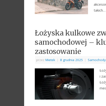
akceso
takich
Łożyska kulkowe zw
samochodowej – kluc
zastosowanie
przez
Mietek
|
8 grudnia 2025
|
Samochody
Łoż
i z
Łoż
mec