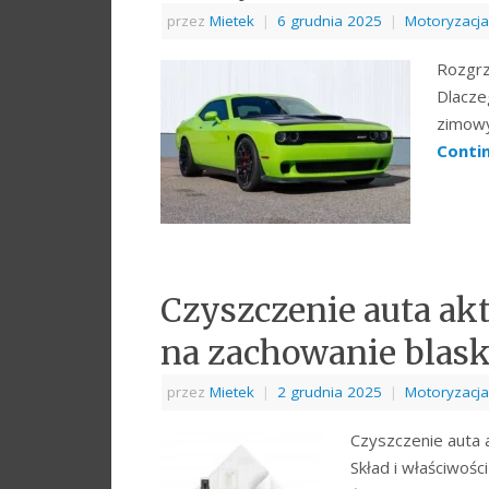
przez
Mietek
|
6 grudnia 2025
|
Motoryzacja
Rozgrz
Dlacze
zimowy
Conti
Czyszczenie auta ak
na zachowanie blasku
przez
Mietek
|
2 grudnia 2025
|
Motoryzacja
Czyszczenie auta 
Skład i właściwośc