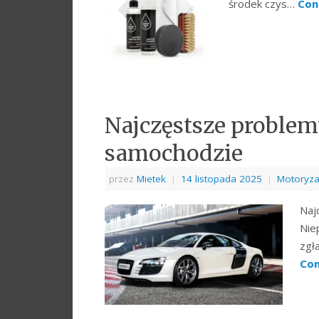
środek czys…
Con
Najczęstsze proble
samochodzie
przez
Mietek
|
14 listopada 2025
|
Motoryza
Naj
Nie
zgł
Con