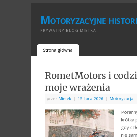
Motoryzacyjne histori
PRYWATNY BLOG MIETKA
Strona główna
RometMotors i codz
moje wrażenia
przez
Mietek
|
15 lipca 2026
|
Motoryzacja
Porann
krótka 
gdy czł
nie sam