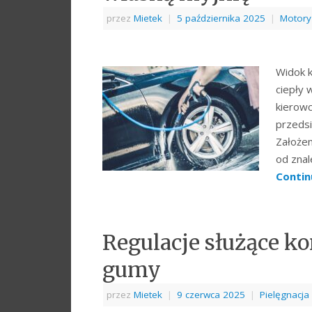
przez
Mietek
|
5 października 2025
|
Motory
Widok k
ciepły 
kierowc
przedsi
Założen
od znal
Contin
Regulacje służące k
gumy
przez
Mietek
|
9 czerwca 2025
|
Pielęgnacja