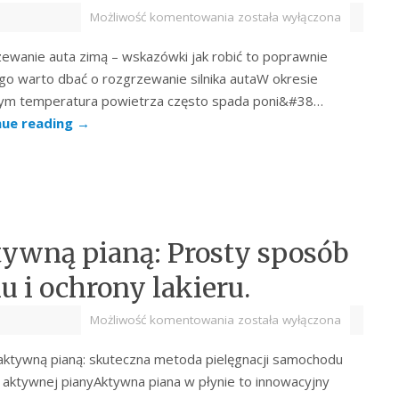
Możliwość komentowania
została wyłączona
ewanie auta zimą – wskazówki jak robić to poprawnie
go warto dbać o rozgrzewanie silnika autaW okresie
m temperatura powietrza często spada poni&#38…
nue reading
→
tywną pianą: Prosty sposób
 i ochrony lakieru.
Możliwość komentowania
została wyłączona
aktywną pianą: skuteczna metoda pielęgnacji samochodu
i aktywnej pianyAktywna piana w płynie to innowacyjny