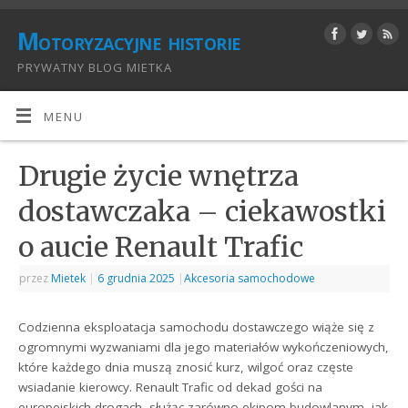
Motoryzacyjne historie
PRYWATNY BLOG MIETKA
MENU
Drugie życie wnętrza
dostawczaka – ciekawostki
o aucie Renault Trafic
przez
Mietek
|
6 grudnia 2025
|
Akcesoria samochodowe
Codzienna eksploatacja samochodu dostawczego wiąże się z
ogromnymi wyzwaniami dla jego materiałów wykończeniowych,
które każdego dnia muszą znosić kurz, wilgoć oraz częste
wsiadanie kierowcy. Renault Trafic od dekad gości na
europejskich drogach, służąc zarówno ekipom budowlanym, jak