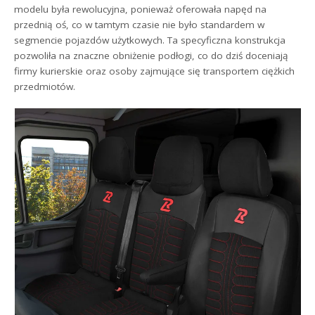
modelu była rewolucyjna, ponieważ oferowała napęd na
przednią oś, co w tamtym czasie nie było standardem w
segmencie pojazdów użytkowych. Ta specyficzna konstrukcja
pozwoliła na znaczne obniżenie podłogi, co do dziś doceniają
firmy kurierskie oraz osoby zajmujące się transportem ciężkich
przedmiotów.