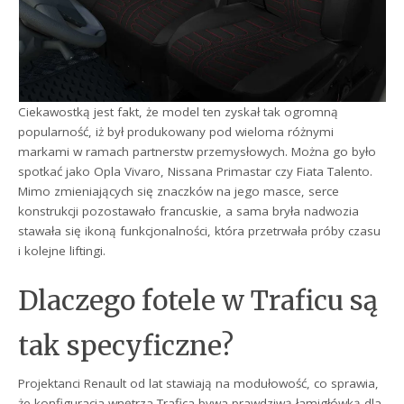
Ciekawostką jest fakt, że model ten zyskał tak ogromną
popularność, iż był produkowany pod wieloma różnymi
markami w ramach partnerstw przemysłowych. Można go było
spotkać jako Opla Vivaro, Nissana Primastar czy Fiata Talento.
Mimo zmieniających się znaczków na jego masce, serce
konstrukcji pozostawało francuskie, a sama bryła nadwozia
stawała się ikoną funkcjonalności, która przetrwała próby czasu
i kolejne liftingi.
Dlaczego fotele w Traficu są
tak specyficzne?
Projektanci Renault od lat stawiają na modułowość, co sprawia,
że konfiguracja wnętrza Trafica bywa prawdziwą łamigłówką dla