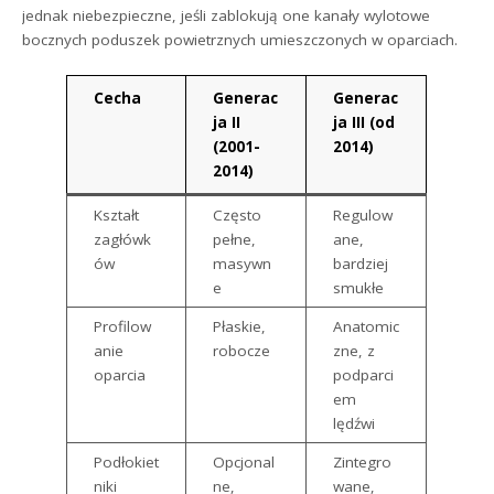
jednak niebezpieczne, jeśli zablokują one kanały wylotowe
bocznych poduszek powietrznych umieszczonych w oparciach.
Cecha
Generac
Generac
ja II
ja III (od
(2001-
2014)
2014)
Kształt
Często
Regulow
zagłówk
pełne,
ane,
ów
masywn
bardziej
e
smukłe
Profilow
Płaskie,
Anatomic
anie
robocze
zne, z
oparcia
podparci
em
lędźwi
Podłokiet
Opcjonal
Zintegro
niki
ne,
wane,