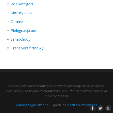
Bez kategorii
Motoryzacja
O mnie
Pielęgnacja aut
Samochody
Transport firmowy
Lorem ipsum dolor sit amet, consectetur adipiscing elit. Nulla massa
diam, tempus a finibus et, euismod nec arcu. Praesent ultrices massa at
molestie facilisis.
Motoryzacyjne historie
| Oparte na
Mantra
&
WordPress.