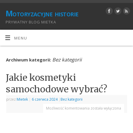
Motoryzacyjne historie
PRYWATNY BLOG MIETKA
MENU
Bez kategorii
Archiwum kategorii:
Jakie kosmetyki
samochodowe wybrać?
przez
Mietek
|
6 czerwca 2024
|
Bez kategorii
Możliwość komentowania
została wyłączona