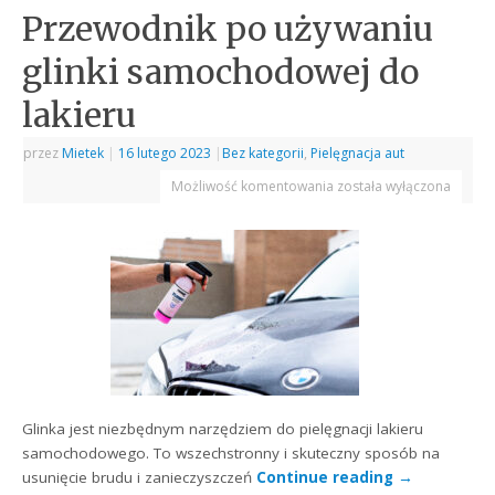
Przewodnik po używaniu
glinki samochodowej do
lakieru
przez
Mietek
|
16 lutego 2023
|
Bez kategorii
,
Pielęgnacja aut
Możliwość komentowania
została wyłączona
Glinka jest niezbędnym narzędziem do pielęgnacji lakieru
samochodowego. To wszechstronny i skuteczny sposób na
usunięcie brudu i zanieczyszczeń
Continue reading
→