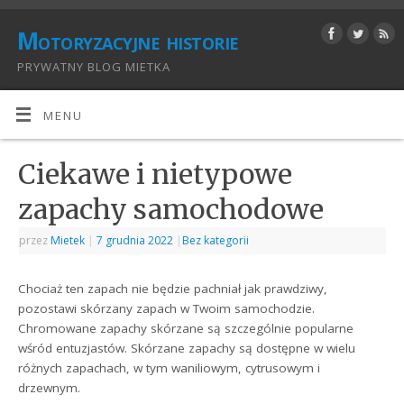
Motoryzacyjne historie
PRYWATNY BLOG MIETKA
MENU
Ciekawe i nietypowe
zapachy samochodowe
przez
Mietek
|
7 grudnia 2022
|
Bez kategorii
Chociaż ten zapach nie będzie pachniał jak prawdziwy,
pozostawi skórzany zapach w Twoim samochodzie.
Chromowane zapachy skórzane są szczególnie popularne
wśród entuzjastów. Skórzane zapachy są dostępne w wielu
różnych zapachach, w tym waniliowym, cytrusowym i
drzewnym.