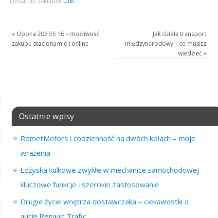
Dodaj do zakładek
Link
.
«
Opona 205 55 16 – możliwość
Jak działa transport
zakupu stacjonarnie i online
międzynarodowy – co musisz
wiedzieć
»
Ostatnie wpisy
RometMotors i codzienność na dwóch kołach – moje
wrażenia
Łożyska kulkowe zwykłe w mechanice samochodowej –
kluczowe funkcje i szerokie zastosowanie
Drugie życie wnętrza dostawczaka – ciekawostki o
aucie Renault Trafic