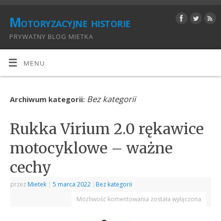
Motoryzacyjne historie
PRYWATNY BLOG MIETKA
MENU
Bez kategorii
Archiwum kategorii:
Rukka Virium 2.0 rękawice
motocyklowe – ważne
cechy
przez
Mietek
|
5 marca 2022
|
Bez kategorii
Możliwość komentowania
została wyłączona