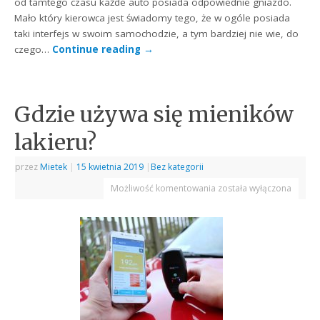
od tamtego czasu każde auto posiada odpowiednie gniazdo.
Mało który kierowca jest świadomy tego, że w ogóle posiada
taki interfejs w swoim samochodzie, a tym bardziej nie wie, do
czego…
Continue reading
→
Gdzie używa się mieników
lakieru?
przez
Mietek
|
15 kwietnia 2019
|
Bez kategorii
Możliwość komentowania
została wyłączona