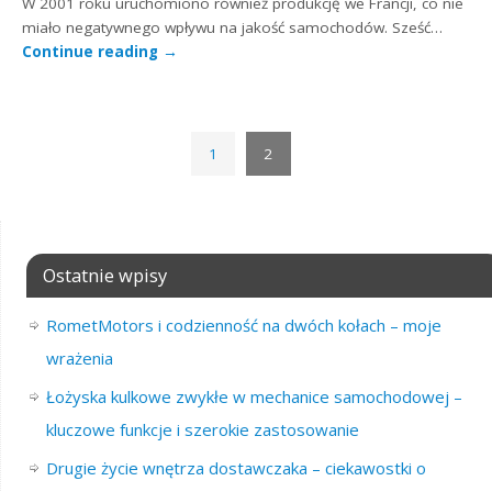
W 2001 roku uruchomiono również produkcję we Francji, co nie
miało negatywnego wpływu na jakość samochodów. Sześć…
Continue reading
→
1
2
Ostatnie wpisy
RometMotors i codzienność na dwóch kołach – moje
wrażenia
Łożyska kulkowe zwykłe w mechanice samochodowej –
kluczowe funkcje i szerokie zastosowanie
Drugie życie wnętrza dostawczaka – ciekawostki o