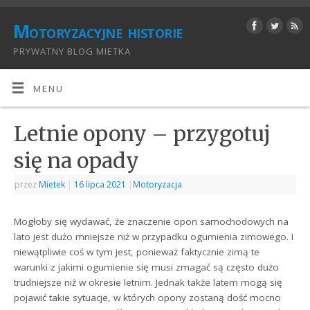
Motoryzacyjne historie
PRYWATNY BLOG MIETKA
MENU
Letnie opony – przygotuj
się na opady
przez
Mietek
|
16 lipca 2021
|
Motoryzacja
Mogłoby się wydawać, że znaczenie opon samochodowych na
lato jest dużo mniejsze niż w przypadku ogumienia zimowego. I
niewątpliwie coś w tym jest, ponieważ faktycznie zimą te
warunki z jakimi ogumienie się musi zmagać są często dużo
trudniejsze niż w okresie letnim. Jednak także latem mogą się
pojawić takie sytuacje, w których opony zostaną dość mocno