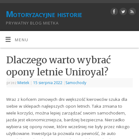
Motoryzacyjne historie
PRYWATNY BLOG MIETKA
MENU
Dlaczego warto wybrać
opony letnie Uniroyal?
przez
Mietek
|
15 sierpnia 2022
|
Samochody
Wraz z końcem zimowych dni większość kierowców szuka dla
siebie w sklepach najlepszych opon letnich. Taka zmiana to
wiele korzyści, można lepiej zarządzać swoim samochodem,
jazda jest ekonomiczniejsza, bardziej bezpieczna. Nierzadko
wybiera się opony nowe, które wcześniej nie były przez nikogo
użytkowane. Inwestycja ta pozwala na pewność, że auto