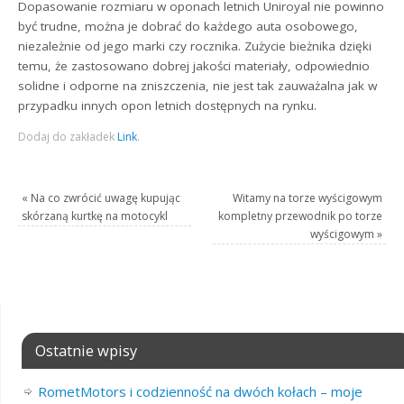
Dopasowanie rozmiaru w oponach letnich Uniroyal nie powinno
być trudne, można je dobrać do każdego auta osobowego,
niezależnie od jego marki czy rocznika. Zużycie bieżnika dzięki
temu, że zastosowano dobrej jakości materiały, odpowiednio
solidne i odporne na zniszczenia, nie jest tak zauważalna jak w
przypadku innych opon letnich dostępnych na rynku.
Dodaj do zakładek
Link
.
«
Na co zwrócić uwagę kupując
Witamy na torze wyścigowym
skórzaną kurtkę na motocykl
kompletny przewodnik po torze
wyścigowym
»
Ostatnie wpisy
RometMotors i codzienność na dwóch kołach – moje