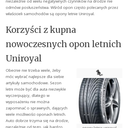
niezależnie od wielu negatywnych czynników na drodze nie
odmówi posłuszeństwa. Wśród opon często polecanych przez
właścicieli samochodów są opony letnie Uniroyal.
Korzyści z kupna
nowoczesnych opon letnich
Uniroyal
Obecnie nie trzeba wiele, żeby
móc wybrać najlepsze dla siebie
artykuły samochodowe. Sezon
letni może być dla auta niezwykle
wyczerpujący, dlatego w
wyposażeniu nie można
zapominać o sprawnych, dających
wiele możliwości oponach letnich.
Auto dobrze trzyma się na drodze,
niezależnie od tego, jak bardzo
opony letnie uniroyal