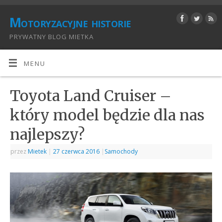
Motoryzacyjne historie
PRYWATNY BLOG MIETKA
MENU
Toyota Land Cruiser –
który model będzie dla nas
najlepszy?
przez
Mietek
|
27 czerwca 2016
|
Samochody