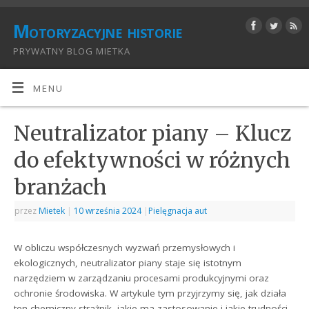
Motoryzacyjne historie
PRYWATNY BLOG MIETKA
MENU
Neutralizator piany – Klucz
do efektywności w różnych
branżach
przez
Mietek
|
10 września 2024
|
Pielęgnacja aut
W obliczu współczesnych wyzwań przemysłowych i
ekologicznych, neutralizator piany staje się istotnym
narzędziem w zarządzaniu procesami produkcyjnymi oraz
ochronie środowiska. W artykule tym przyjrzymy się, jak działa
ten chemiczny strażnik, jakie ma zastosowanie i jakie trudności