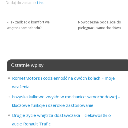
Dodaj do zakładek
Link
.
«
Jak zadbać o komfort we
Nowoczesne podejście do
wnętrzu samochodu?
pielęgnacji samochodów
»
Ostatnie wpisy
RometMotors i codzienność na dwóch kołach – moje
wrażenia
Łożyska kulkowe zwykłe w mechanice samochodowej –
kluczowe funkcje i szerokie zastosowanie
Drugie życie wnętrza dostawczaka – ciekawostki o
aucie Renault Trafic