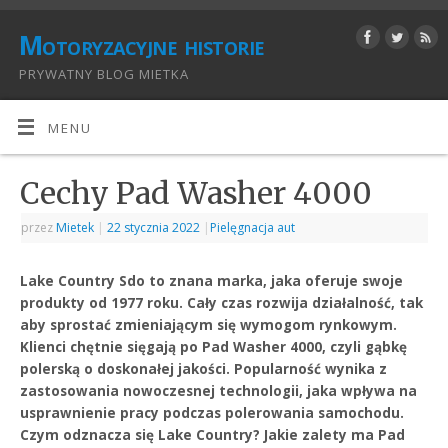
Motoryzacyjne historie
PRYWATNY BLOG MIETKA
MENU
Cechy Pad Washer 4000
przez
Mietek
|
22 stycznia 2022
|
Pielęgnacja aut
Lake Country Sdo to znana marka, jaka oferuje swoje
produkty od 1977 roku. Cały czas rozwija działalność, tak
aby sprostać zmieniającym się wymogom rynkowym.
Klienci chętnie sięgają po Pad Washer 4000, czyli gąbkę
polerską o doskonałej jakości. Popularność wynika z
zastosowania nowoczesnej technologii, jaka wpływa na
usprawnienie pracy podczas polerowania samochodu.
Czym odznacza się Lake Country? Jakie zalety ma Pad