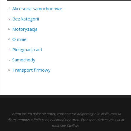
Akcesoria samochodowe
Bez kategorii
Motoryzacja
O mnie
Pielęgnacja aut
Samochody
Transport firmowy
Lorem ipsum dolor sit amet, consectetur adipiscing elit. Nulla massa
diam, tempus a finibus et, euismod nec arcu. Praesent ultrices massa at
molestie facilisis.