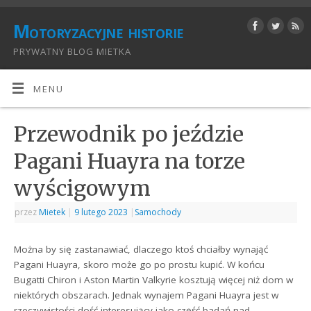
Motoryzacyjne historie
PRYWATNY BLOG MIETKA
MENU
Przewodnik po jeździe
Pagani Huayra na torze
wyścigowym
przez
Mietek
|
9 lutego 2023
|
Samochody
Można by się zastanawiać, dlaczego ktoś chciałby wynająć
Pagani Huayra, skoro może go po prostu kupić. W końcu
Bugatti Chiron i Aston Martin Valkyrie kosztują więcej niż dom w
niektórych obszarach. Jednak wynajem Pagani Huayra jest w
rzeczywistości dość interesujący jako część badań nad