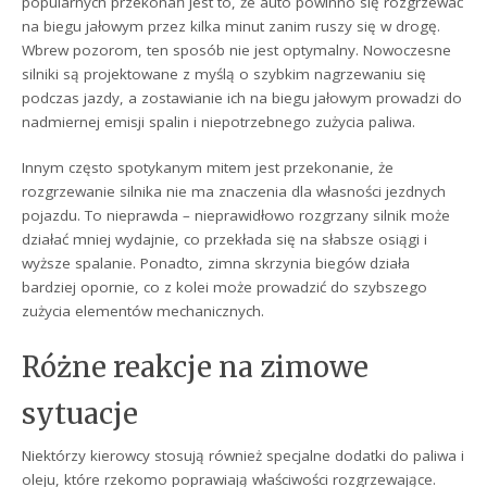
popularnych przekonań jest to, że auto powinno się rozgrzewać
na biegu jałowym przez kilka minut zanim ruszy się w drogę.
Wbrew pozorom, ten sposób nie jest optymalny. Nowoczesne
silniki są projektowane z myślą o szybkim nagrzewaniu się
podczas jazdy, a zostawianie ich na biegu jałowym prowadzi do
nadmiernej emisji spalin i niepotrzebnego zużycia paliwa.
Innym często spotykanym mitem jest przekonanie, że
rozgrzewanie silnika nie ma znaczenia dla własności jezdnych
pojazdu. To nieprawda – nieprawidłowo rozgrzany silnik może
działać mniej wydajnie, co przekłada się na słabsze osiągi i
wyższe spalanie. Ponadto, zimna skrzynia biegów działa
bardziej opornie, co z kolei może prowadzić do szybszego
zużycia elementów mechanicznych.
Różne reakcje na zimowe
sytuacje
Niektórzy kierowcy stosują również specjalne dodatki do paliwa i
oleju, które rzekomo poprawiają właściwości rozgrzewające.