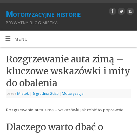
Motoryzacyjne historie
PRYWATNY BLOG MIETKA
MENU
Rozgrzewanie auta zimą –
kluczowe wskazówki i mity
do obalenia
przez
Mietek
|
6 grudnia 2025
|
Motoryzacja
Rozgrzewanie auta zimą – wskazówki jak robić to poprawnie
Dlaczego warto dbać o