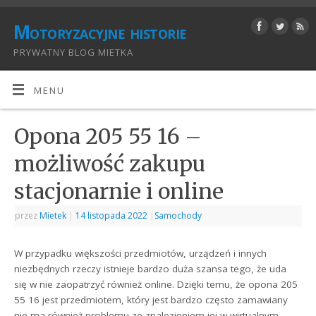
Motoryzacyjne historie
PRYWATNY BLOG MIETKA
MENU
Opona 205 55 16 –
możliwość zakupu
stacjonarnie i online
przez
Mietek
|
14 listopada 2022
|
Samochody
W przypadku większości przedmiotów, urządzeń i innych
niezbędnych rzeczy istnieje bardzo duża szansa tego, że uda
się w nie zaopatrzyć również online. Dzięki temu, że opona 205
55 16 jest przedmiotem, który jest bardzo często zamawiany
nie ma również problemu ze znalezieniem jej w wirtualnym