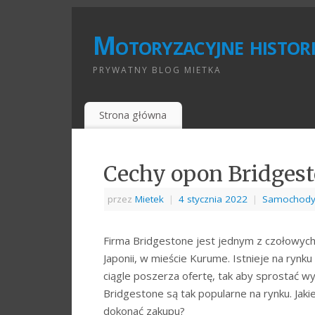
Motoryzacyjne histori
PRYWATNY BLOG MIETKA
Strona główna
Cechy opon Bridges
przez
Mietek
|
4 stycznia 2022
|
Samochod
Firma Bridgestone jest jednym z czołowyc
Japonii, w mieście Kurume. Istnieje na rynk
ciągle poszerza ofertę, tak aby sprostać
Bridgestone są tak popularne na rynku. Jak
dokonać zakupu?