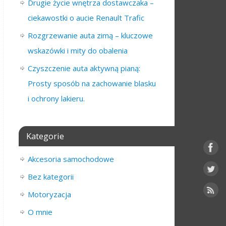
Drugie życie wnętrza dostawczaka –
ciekawostki o aucie Renault Trafic
Rozgrzewanie auta zimą – kluczowe
wskazówki i mity do obalenia
Czyszczenie auta aktywną pianą:
Prosty sposób na zachowanie blasku
i ochrony lakieru.
Kategorie
Akcesoria samochodowe
Bez kategorii
Motoryzacja
O mnie