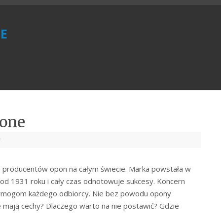
e
tone
y
h producentów opon na całym świecie. Marka powstała w
u od 1931 roku i cały czas odnotowuje sukcesy. Koncern
 wymogom każdego odbiorcy. Nie bez powodu opony
ie mają cechy? Dlaczego warto na nie postawić? Gdzie