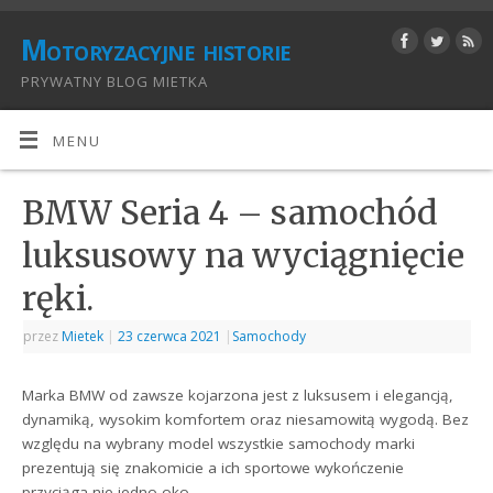
Motoryzacyjne historie
PRYWATNY BLOG MIETKA
MENU
BMW Seria 4 – samochód
luksusowy na wyciągnięcie
ręki.
przez
Mietek
|
23 czerwca 2021
|
Samochody
Marka BMW od zawsze kojarzona jest z luksusem i elegancją,
dynamiką, wysokim komfortem oraz niesamowitą wygodą. Bez
względu na wybrany model wszystkie samochody marki
prezentują się znakomicie a ich sportowe wykończenie
przyciąga nie jedno oko.