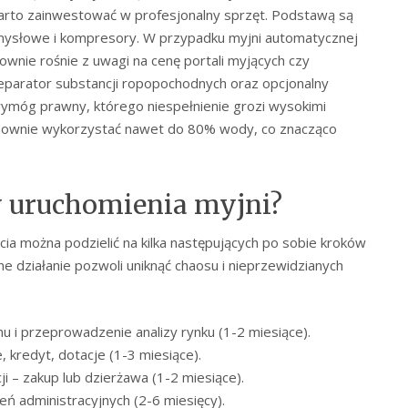
arto zainwestować w profesjonalny sprzęt. Podstawą są
mysłowe i kompresory. W przypadku myjni automatycznej
wnie rośnie z uwagi na cenę portali myjących czy
separator substancji ropopochodnych oraz opcjonalny
wymóg prawny, którego niespełnienie grozi wysokimi
onownie wykorzystać nawet do 80% wody, co znacząco
y uruchomienia myjni?
ia można podzielić na kilka następujących po sobie kroków
e działanie pozwoli uniknąć chaosu i nieprzewidzianych
i przeprowadzenie analizy rynku (1-2 miesiące).
 kredyt, dotacje (1-3 miesiące).
i – zakup lub dzierżawa (1-2 miesiące).
ń administracyjnych (2-6 miesięcy).