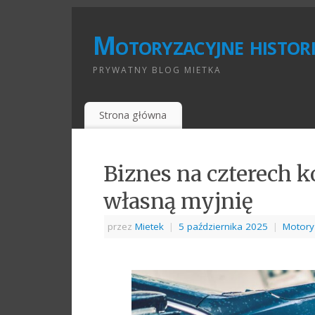
Motoryzacyjne histori
PRYWATNY BLOG MIETKA
Strona główna
Biznes na czterech k
własną myjnię
przez
Mietek
|
5 października 2025
|
Motory