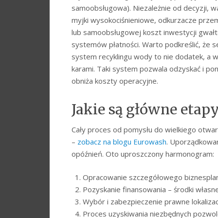
samoobsługowa). Niezależnie od decyzji, w
myjki wysokociśnieniowe, odkurzacze prze
lub samoobsługowej koszt inwestycji gwałto
systemów płatności. Warto podkreślić, że 
system recyklingu wody to nie dodatek, a 
karami. Taki system pozwala odzyskać i p
obniża koszty operacyjne.
Jakie są główne etap
Cały proces od pomysłu do wielkiego otwarc
–
zobacz na blogu Eurowash
. Uporządkowan
opóźnień. Oto uproszczony harmonogram:
Opracowanie szczegółowego biznesplanu 
Pozyskanie finansowania – środki własne,
Wybór i zabezpieczenie prawne lokalizacj
Proces uzyskiwania niezbędnych pozwole