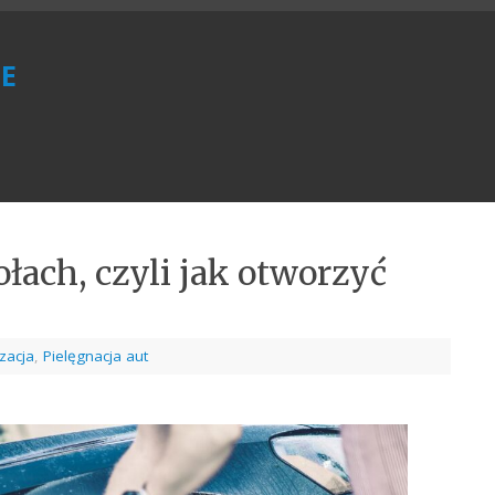
e
ołach, czyli jak otworzyć
zacja
,
Pielęgnacja aut