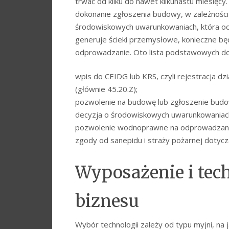
trwać od kilku do nawet kilkunastu miesięc
dokonanie zgłoszenia budowy, w zależności 
środowiskowych uwarunkowaniach, która oce
generuje ścieki przemysłowe, konieczne b
odprowadzanie. Oto lista podstawowych d
wpis do CEIDG lub KRS, czyli rejestracja 
(głównie 45.20.Z);
pozwolenie na budowę lub zgłoszenie budo
decyzja o środowiskowych uwarunkowaniac
pozwolenie wodnoprawne na odprowadzani
zgody od sanepidu i straży pożarnej dotyc
Wyposażenie i tec
biznesu
Wybór technologii zależy od typu myjni, na 