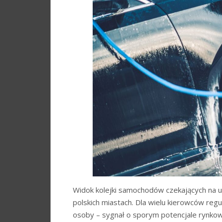
Widok kolejki samochodów czekających na u
polskich miastach. Dla wielu kierowców regul
osoby – sygnał o sporym potencjale rynkow