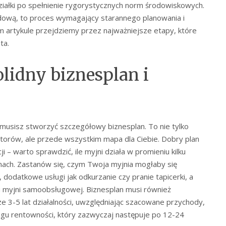
ziałki po spełnienie rygorystycznych norm środowiskowych.
dową, to proces wymagający starannego planowania i
m artykule przejdziemy przez najważniejsze etapy, które
ta.
lidny biznesplan i
, musisz stworzyć szczegółowy biznesplan. To nie tylko
orów, ale przede wszystkim mapa dla Ciebie. Dobry plan
ji – warto sprawdzić, ile myjni działa w promieniu kilku
 cenach. Zastanów się, czym Twoja myjnia mogłaby się
 dodatkowe usługi jak odkurzanie czy pranie tapicerki, a
myjni samoobsługowej. Biznesplan musi również
3-5 lat działalności, uwzględniając szacowane przychody,
ogu rentowności, który zazwyczaj następuje po 12-24