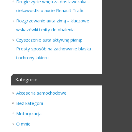
Drugie życie wnętrza dostawczaka –
ciekawostki o aucie Renault Trafic
Rozgrzewanie auta zimą – kluczowe
wskazówki i mity do obalenia
Czyszczenie auta aktywną pianą:
Prosty sposób na zachowanie blasku
i ochrony lakieru.
Kategorie
Akcesoria samochodowe
Bez kategorii
Motoryzacja
O mnie