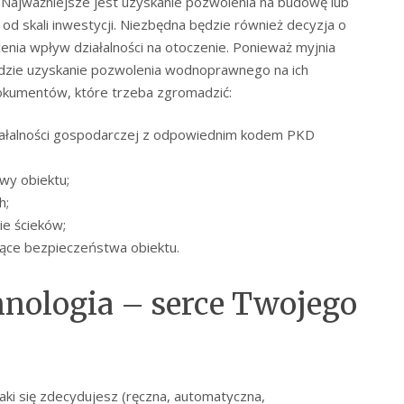
y. Najważniejsze jest uzyskanie pozwolenia na budowę lub
od skali inwestycji. Niezbędna będzie również decyzja o
nia wpływ działalności na otoczenie. Ponieważ myjnia
ędzie uzyskanie pozwolenia wodnoprawnego na ich
okumentów, które trzeba zgromadzić:
działalności gospodarczej z odpowiednim kodem PKD
wy obiektu;
h;
e ścieków;
zące bezpieczeństwa obiektu.
hnologia – serce Twojego
jaki się zdecydujesz (ręczna, automatyczna,