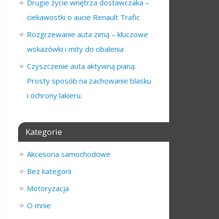
Drugie życie wnętrza dostawczaka –
ciekawostki o aucie Renault Trafic
Rozgrzewanie auta zimą – kluczowe
wskazówki i mity do obalenia
Czyszczenie auta aktywną pianą:
Prosty sposób na zachowanie blasku
i ochrony lakieru.
Kategorie
Akcesoria samochodowe
Bez kategorii
Motoryzacja
O mnie