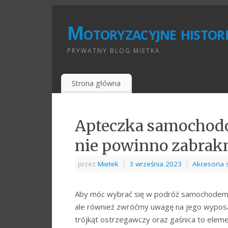
Motoryzacyjne histori
PRYWATNY BLOG MIETKA
Strona główna
Apteczka samochodo
nie powinno zabra
przez
Mietek
|
3 września 2023
|
Akcesoria
Aby móc wybrać się w podróż samochodem na
ale również zwróćmy uwagę na jego wyposaże
trójkąt ostrzegawczy oraz gaśnica to elem