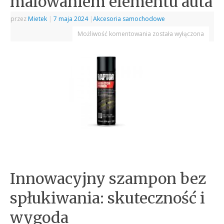
malowaniem elementu auta
przez
Mietek
|
7 maja 2024
|
Akcesoria samochodowe
Możliwość komentowania
została wyłączona
Innowacyjny szampon bez
spłukiwania: skuteczność i
wygoda