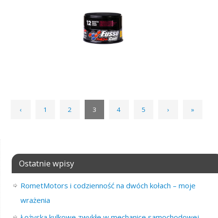
‹
1
2
3
4
5
›
»
Ostatnie wpisy
RometMotors i codzienność na dwóch kołach – moje
wrażenia
Łożyska kulkowe zwykłe w mechanice samochodowej –