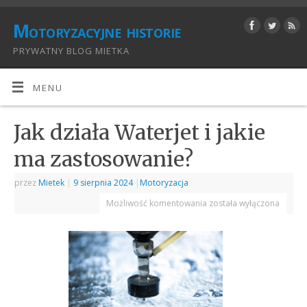
Motoryzacyjne historie
PRYWATNY BLOG MIETKA
MENU
Jak działa Waterjet i jakie
ma zastosowanie?
przez
Mietek
|
9 sierpnia 2024
|
Motoryzacja
Możliwość komentowania
została wyłączona