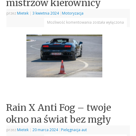
mistrzów kierownicy
przez
Mietek
|
3 kwietnia 2024
|
Motoryzacja
Możliwość komentowania
została wyłączona
Rain X Anti Fog – twoje
okno na świat bez mgły
przez
Mietek
|
20 marca 2024
|
Pielęgnacja aut