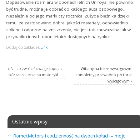
Dopasowanie rozmiaru w oponach letnich Uniroyal nie powinno
być trudne, można je dobrać do każdego auta osobowego,
niezależnie od jego marki czy rocznika. Zużycie bieżnika dzięki
temu, że zastosowano dobrej jakości materiały, odpowiednio
solidne i odporne na zniszczenia, nie jest tak zauważalna jak w
przypadku innych opon letnich dostępnych na rynku.
Dodaj do zakładek
Link
.
«
Na co zwrócić uwagę kupując
Witamy na torze wyścigowym
skórzaną kurtkę na motocykl
kompletny przewodnik po torze
wyścigowym
»
Ostatnie wpisy
RometMotors i codzienność na dwóch kołach – moje