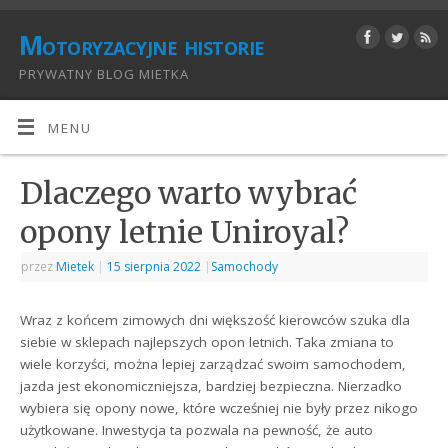
Motoryzacyjne historie
PRYWATNY BLOG MIETKA
MENU
Dlaczego warto wybrać
opony letnie Uniroyal?
przez
Mietek
|
15 sierpnia 2022
|
Samochody
Wraz z końcem zimowych dni większość kierowców szuka dla
siebie w sklepach najlepszych opon letnich. Taka zmiana to
wiele korzyści, można lepiej zarządzać swoim samochodem,
jazda jest ekonomiczniejsza, bardziej bezpieczna. Nierzadko
wybiera się opony nowe, które wcześniej nie były przez nikogo
użytkowane. Inwestycja ta pozwala na pewność, że auto