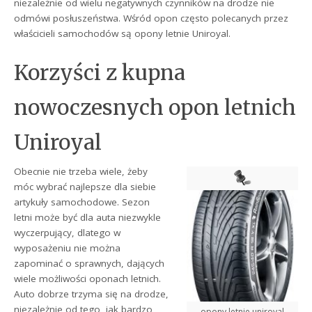
niezależnie od wielu negatywnych czynników na drodze nie
odmówi posłuszeństwa. Wśród opon często polecanych przez
właścicieli samochodów są opony letnie Uniroyal.
Korzyści z kupna
nowoczesnych opon letnich
Uniroyal
Obecnie nie trzeba wiele, żeby
móc wybrać najlepsze dla siebie
artykuły samochodowe. Sezon
letni może być dla auta niezwykle
wyczerpujący, dlatego w
wyposażeniu nie można
zapominać o sprawnych, dających
wiele możliwości oponach letnich.
Auto dobrze trzyma się na drodze,
niezależnie od tego, jak bardzo
opony letnie uniroyal