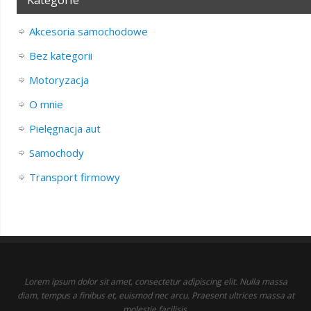
Akcesoria samochodowe
Bez kategorii
Motoryzacja
O mnie
Pielęgnacja aut
Samochody
Transport firmowy
Lorem ipsum dolor sit amet, consectetur adipiscing elit. Nulla massa
diam, tempus a finibus et, euismod nec arcu. Praesent ultrices massa at
molestie facilisis.