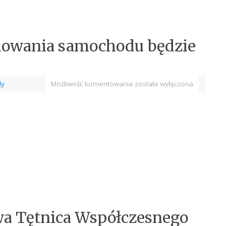
alowania samochodu będzie
dy
Możliwość komentowania
została wyłączona
wa Tętnica Współczesnego