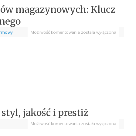
sów magazynowych: Klucz
znego
firmowy
Możliwość komentowania
została wyłączona
yl, jakość i prestiż
Możliwość komentowania
została wyłączona