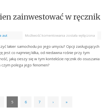
nien zainwestować w ręcznik
a aut
Możliwość komentowania
została wyłączona
szyć lakier samochodu po jego umyciu? Opcji zasługujących
ę jest co najmniej kilka, od niedawna rośnie przy tym
ność, jaką cieszy się w tym kontekście ręcznik do osuszania
a czym polega jego fenomen?
5
6
7
›
»