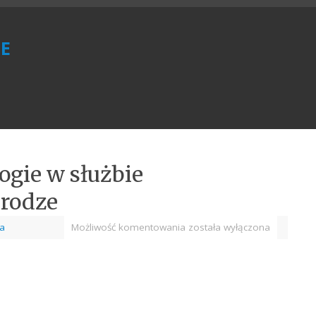
e
gie w służbie
drodze
a
Możliwość komentowania
została wyłączona