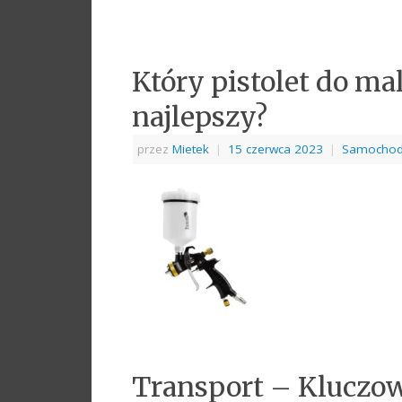
Który pistolet do m
najlepszy?
przez
Mietek
|
15 czerwca 2023
|
Samocho
Transport – Kluczo