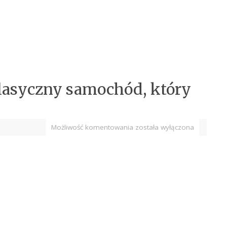
 klasyczny samochód, który
Możliwość komentowania
została wyłączona