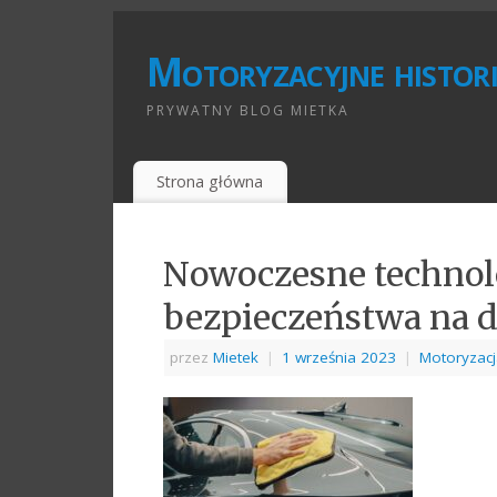
Motoryzacyjne histori
PRYWATNY BLOG MIETKA
Strona główna
Nowoczesne technolo
bezpieczeństwa na 
przez
Mietek
|
1 września 2023
|
Motoryzacj