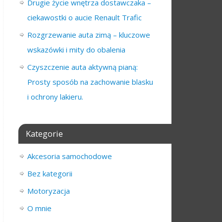
Drugie życie wnętrza dostawczaka –
ciekawostki o aucie Renault Trafic
Rozgrzewanie auta zimą – kluczowe
wskazówki i mity do obalenia
Czyszczenie auta aktywną pianą:
Prosty sposób na zachowanie blasku
i ochrony lakieru.
Kategorie
Akcesoria samochodowe
Bez kategorii
Motoryzacja
O mnie