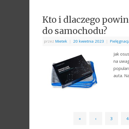
Kto i dlaczego powi
do samochodu?
przez
Mietek
|
20 kwietnia 2023
|
Pielęgnacj
Jak osu
na uwag
popular
auta. N
«
‹
3
4