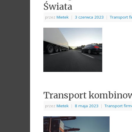
Świata
przez
Mietek
|
3 czerwca 2023
|
Transport 
Transport kombinowa
przez
Mietek
|
8 maja 2023
|
Transport fir