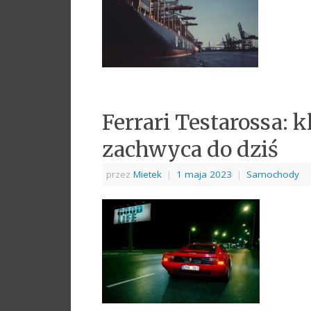
Ferrari Testarossa:
zachwyca do dziś
przez
Mietek
|
1 maja 2023
|
Samochody