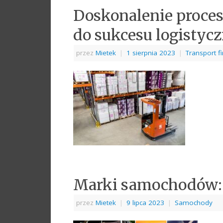
Doskonalenie proce
do sukcesu logistyc
przez
Mietek
|
1 sierpnia 2023
|
Transport 
Marki samochodów: st
przez
Mietek
|
9 lipca 2023
|
Samochody