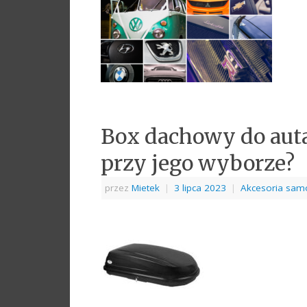
Box dachowy do auta
przy jego wyborze?
przez
Mietek
|
3 lipca 2023
|
Akcesoria sa