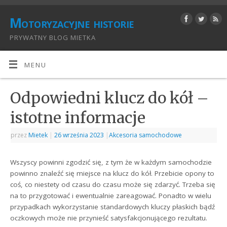
Motoryzacyjne historie
PRYWATNY BLOG MIETKA
MENU
Odpowiedni klucz do kół –
istotne informacje
przez
Mietek
|
26 września 2023
|
Akcesoria samochodowe
Wszyscy powinni zgodzić się, z tym że w każdym samochodzie
powinno znaleźć się miejsce na klucz do kół. Przebicie opony to
coś, co niestety od czasu do czasu może się zdarzyć. Trzeba się
na to przygotować i ewentualnie zareagować. Ponadto w wielu
przypadkach wykorzystanie standardowych kluczy płaskich bądź
oczkowych może nie przynieść satysfakcjonującego rezultatu.