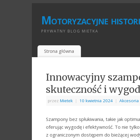
Motoryzacyjne histori
PRYWATNY BLOG MIETKA
Strona główna
Innowacyjny szampo
skuteczność i wygo
przez
Mietek
|
10 kwietnia 2024
|
Akcesori
Szampony bez spłukiwania, takie jak optimu
oferując wygodę i efektywność. To nie tylko
z ograniczonym dostępem do bieżącej wody.