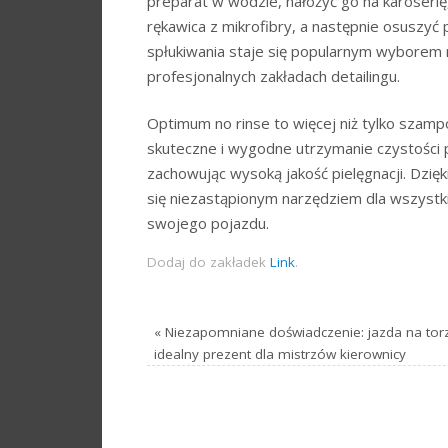
preparat w wodzie, nałożyć go na karoserię,
rękawica z mikrofibry, a następnie osuszyć
spłukiwania staje się popularnym wyborem n
profesjonalnych zakładach detailingu.
Optimum no rinse to więcej niż tylko szam
skuteczne i wygodne utrzymanie czystości p
zachowując wysoką jakość pielęgnacji. Dzięk
się niezastąpionym narzędziem dla wszystki
swojego pojazdu.
Dodaj do zakładek
Link
.
«
Niezapomniane doświadczenie: jazda na tor
idealny prezent dla mistrzów kierownicy