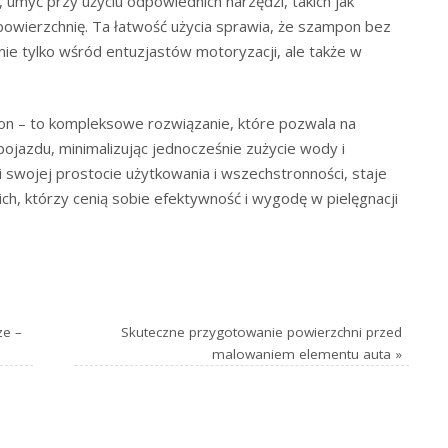
 umyć przy użyciu odpowiednich narzędzi, takich jak
 powierzchnię. Ta łatwość użycia sprawia, że szampon bez
ie tylko wśród entuzjastów motoryzacji, ale także w
pon – to kompleksowe rozwiązanie, które pozwala na
ojazdu, minimalizując jednocześnie zużycie wody i
i swojej prostocie użytkowania i wszechstronności, staje
ch, którzy cenią sobie efektywność i wygodę w pielęgnacji
ze –
Skuteczne przygotowanie powierzchni przed
malowaniem elementu auta
»