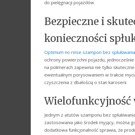
do pielęgnacji pojazdów.
Bezpieczne i skute
konieczności spłu
Optimum no rinse szampon bez spłukiwani
ochrony powierzchni pojazdu, jednocześnie 
na polimerach zapewnia nie tylko skuteczne 
ewentualnym porysowaniem w trakcie mycia.
czyszczenia z dbałością o stan karoserii.
Wielofunkcyjność
Jednym z atutów szamponu bez spłukiwania
zastosowania jako środek myjący, można go 
dodatkowa funkcjonalność sprawia, że produk