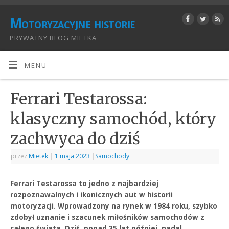
Motoryzacyjne historie
PRYWATNY BLOG MIETKA
MENU
Ferrari Testarossa:
klasyczny samochód, który
zachwyca do dziś
przez
Mietek
|
1 maja 2023
|
Samochody
Ferrari Testarossa to jedno z najbardziej
rozpoznawalnych i ikonicznych aut w historii
motoryzacji. Wprowadzony na rynek w 1984 roku, szybko
zdobył uznanie i szacunek miłośników samochodów z
całego świata. Dziś, ponad 35 lat później, nadal