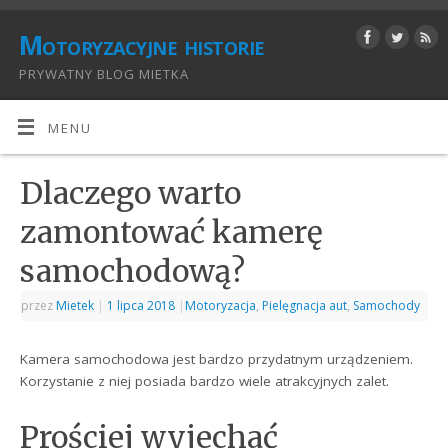
Motoryzacyjne historie
PRYWATNY BLOG MIETKA
MENU
Dlaczego warto
zamontować kamerę
samochodową?
przez
Mietek
|
1 lipca 2018
|
Motoryzacja
,
Pielęgnacja aut
,
Samochody
Kamera samochodowa jest bardzo przydatnym urządzeniem.
Korzystanie z niej posiada bardzo wiele atrakcyjnych zalet.
Prościej wyjechać