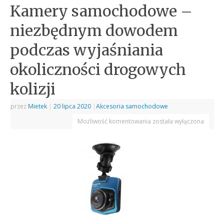
Kamery samochodowe –
niezbędnym dowodem
podczas wyjaśniania
okoliczności drogowych
kolizji
przez
Mietek
|
20 lipca 2020
|
Akcesoria samochodowe
Możliwość komentowania
została wyłączona