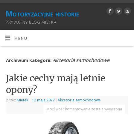
Motoryzacyjne historie
PRYWATNY BLOG MIETKA
MENU
Akcesoria samochodowe
Archiwum kategorii:
Jakie cechy mają letnie
opony?
przez
Mietek
|
12 maja 2022
|
Akcesoria samochodowe
Możliwość komentowania
została wyłączona